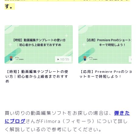
す。
10:55
0
【時短】動画編集テンプレートの使
【応用】Premiere Proのショ
い方│初心者から上級者までおすす
ットキーで時短しよう！
め
買い切りの動画編集ソフトをお探しの場合は、
弾きた
にブログ
さんがFilmora（フィモーラ）について詳し
く解説しているので参考にしてください。